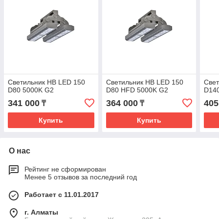
Светильник HB LED 150
Светильник HB LED 150
Свет
D80 5000K G2
D80 HFD 5000K G2
D14
341 000
364 000
405
₸
₸
Купить
Купить
О нас
Рейтинг не сформирован
Менее 5 отзывов за последний год
Работает с 11.01.2017
г. Алматы