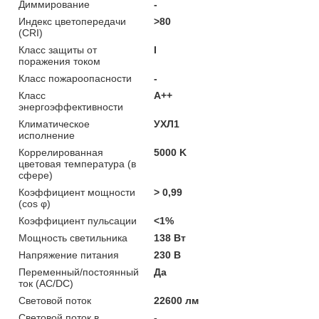
Диммирование
-
Индекс цветопередачи
>80
(CRI)
Класс защиты от
I
поражения током
Класс пожароопасности
-
Класс
A++
энергоэффективности
Климатическое
УХЛ1
исполнение
Коррелированная
5000 K
цветовая температура (в
сфере)
Коэффициент мощности
> 0,99
(cos φ)
Коэффициент пульсации
<1%
Мощность светильника
138 Вт
Напряжение питания
230 В
Переменный/постоянный
Да
ток (AC/DC)
Световой поток
22600 лм
Световой поток в
-