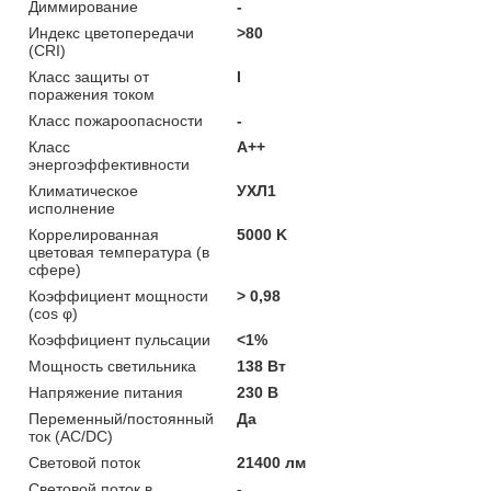
Диммирование
-
Индекс цветопередачи
>80
(CRI)
Класс защиты от
I
поражения током
Класс пожароопасности
-
Класс
A++
энергоэффективности
Климатическое
УХЛ1
исполнение
Коррелированная
5000 K
цветовая температура (в
сфере)
Коэффициент мощности
> 0,98
(cos φ)
Коэффициент пульсации
<1%
Мощность светильника
138 Вт
Напряжение питания
230 В
Переменный/постоянный
Да
ток (AC/DC)
Световой поток
21400 лм
Световой поток в
-