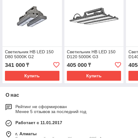
Светильник HB LED 150
Светильник HB LED 150
Свет
D80 5000K G2
D120 5000K G3
D14
341 000
405 000
405
₸
₸
Купить
Купить
О нас
Рейтинг не сформирован
Менее 5 отзывов за последний год
Работает с 11.01.2017
г. Алматы