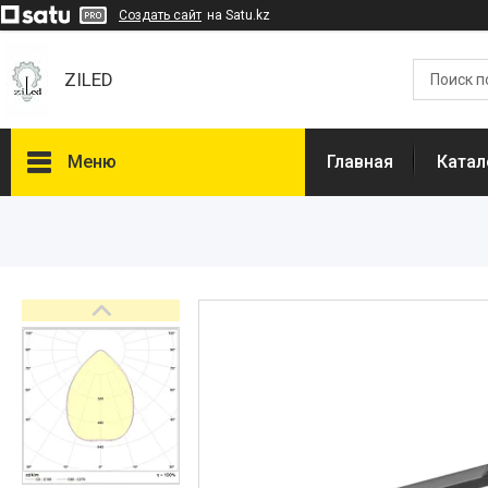
Создать сайт
на Satu.kz
ZILED
Меню
Главная
Катал
Каталог
GALAD
Световые Технологии
ФАРЛАЙТ
АСТЗ
NLCO
INNOLUX
О нас
Отзывы