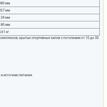
480 мм
357 мм
124 мм
180 мм
4,61 кг
плексов, крытых спортивных залов с потолками от 10 до 30
и источник питания.