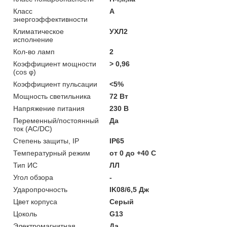
Класс
A
энергоэффективности
Климатическое
УХЛ2
исполнение
Кол-во ламп
2
Коэффициент мощности
> 0,96
(cos φ)
Коэффициент пульсации
<5%
Мощность светильника
72 Вт
Напряжение питания
230 В
Переменный/постоянный
Да
ток (AC/DC)
Степень защиты, IP
IP65
Температурный режим
от 0 до +40 C
Тип ИС
ЛЛ
Угол обзора
-
Ударопрочность
IK08/6,5 Дж
Цвет корпуса
Серый
Цоколь
G13
Электромагнитная
Да