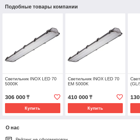
Подобные товары компании
Светильник INOX LED 70
Светильник INOX LED 70
Свет
5000K
EM 5000K
(GL/
306 000
410 000
130
₸
₸
Купить
Купить
О нас
Рейтинг не сформирован