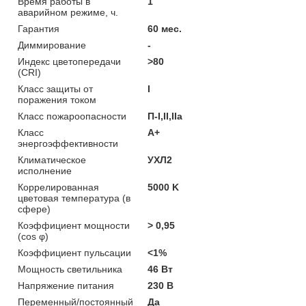
Время работы в
1
аварийном режиме, ч.
Гарантия
60 мес.
Диммирование
-
Индекс цветопередачи
>80
(CRI)
Класс защиты от
I
поражения током
Класс пожароопасности
П-I,II,IIа
Класс
A+
энергоэффективности
Климатическое
УХЛ2
исполнение
Коррелированная
5000 K
цветовая температура (в
сфере)
Коэффициент мощности
> 0,95
(cos φ)
Коэффициент пульсации
<1%
Мощность светильника
46 Вт
Напряжение питания
230 В
Переменный/постоянный
Да