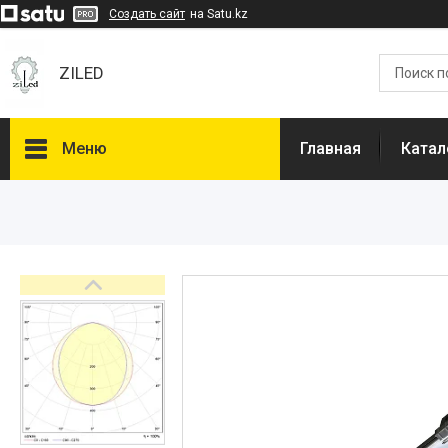
Создать сайт
на Satu.kz
ZILED
Меню
Главная
Катал
Каталог
GALAD
Световые Технологии
ФАРЛАЙТ
АСТЗ
NLCO
INNOLUX
О нас
Отзывы