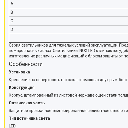
A
B
C
D
Серия светильников для тяжелых условий эксплуатации. Пр
пожароопасных зонах. Светильники INOX LED отличаются удо
изготовление различных модификаций с блоком защиты от пе
Особенности
Установка
Крепление на поверхность потолка с помощью двух рым-болто
Конструкция
Корпус, штампованный из листовой нержавеющей стали толщи
Оптическая часть
Защитное прозрачное темперированное силикатное стекло то
Тип источника света
LED