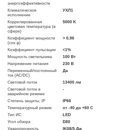
энергоэффективности
Климатическое
УХЛ1
исполнение
Коррелированная
5000 K
цветовая температура (в
сфере)
Коэффициент мощности
> 0,96
(cos φ)
Коэффициент пульсации
<1%
Мощность светильника
100 Вт
Напряжение питания
230 В
Переменный/постоянный
Да
ток (AC/DC)
Световой поток
13400 лм
Световой поток в
-
аварийном режиме
Степень защиты, IP
IP66
Температурный режим
от -40 до +60 C
Тип ИС
LED
Угол обзора
D80
Ударопрочность
IK08/5 Дж