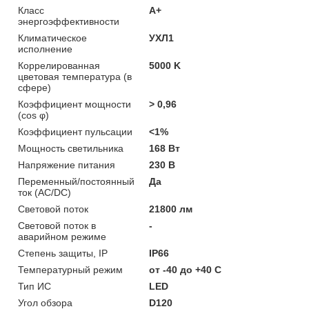
Класс
A+
энергоэффективности
Климатическое
УХЛ1
исполнение
Коррелированная
5000 K
цветовая температура (в
сфере)
Коэффициент мощности
> 0,96
(cos φ)
Коэффициент пульсации
<1%
Мощность светильника
168 Вт
Напряжение питания
230 В
Переменный/постоянный
Да
ток (AC/DC)
Световой поток
21800 лм
Световой поток в
-
аварийном режиме
Степень защиты, IP
IP66
Температурный режим
от -40 до +40 C
Тип ИС
LED
Угол обзора
D120