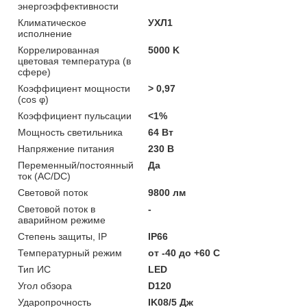
энергоэффективности
Климатическое
УХЛ1
исполнение
Коррелированная
5000 K
цветовая температура (в
сфере)
Коэффициент мощности
> 0,97
(cos φ)
Коэффициент пульсации
<1%
Мощность светильника
64 Вт
Напряжение питания
230 В
Переменный/постоянный
Да
ток (AC/DC)
Световой поток
9800 лм
Световой поток в
-
аварийном режиме
Степень защиты, IP
IP66
Температурный режим
от -40 до +60 C
Тип ИС
LED
Угол обзора
D120
Ударопрочность
IK08/5 Дж