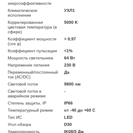
энергоэффективности
Климатическое
УХЛ1
исполнение
Коррелированная
5000 K
цветовая температура (в
сфере)
Коэффициент мощности
> 0,97
(cos φ)
Коэффициент пульсации
<1%
Мощность светильника
64 Вт
Напряжение питания
230 В
Переменный/постоянный
Да
ток (AC/DC)
Световой поток
9800 лм
Световой поток в
-
аварийном режиме
Степень защиты, IP
IP66
Температурный режим
от -40 до +60 C
Тип ИС
LED
Угол обзора
D30
Ударопрочность
IK08/5 Дж