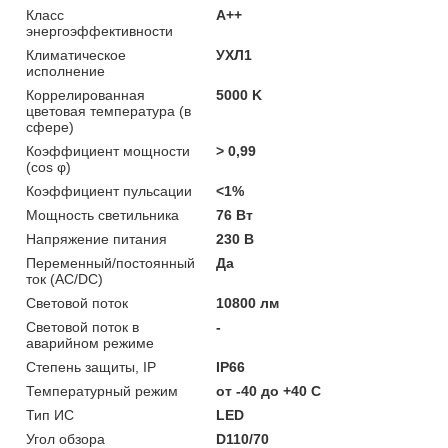
Класс
A++
энергоэффективности
Климатическое
УХЛ1
исполнение
Коррелированная
5000 K
цветовая температура (в
сфере)
Коэффициент мощности
> 0,99
(cos φ)
Коэффициент пульсации
<1%
Мощность светильника
76 Вт
Напряжение питания
230 В
Переменный/постоянный
Да
ток (AC/DC)
Световой поток
10800 лм
Световой поток в
-
аварийном режиме
Степень защиты, IP
IP66
Температурный режим
от -40 до +40 C
Тип ИС
LED
Угол обзора
D110/70