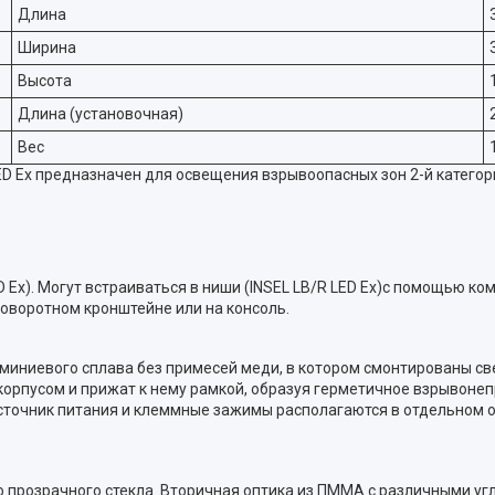
Длина
Ширина
Высота
Длина (установочная)
Вес
 Ex предназначен для освещения взрывоопасных зон 2-й категор
 Ex). Могут встраиваться в ниши (INSEL LB/R LED Ex)с помощью ко
поворотном кронштейне или на консоль.
люминиевого сплава без примесей меди, в котором смонтированы 
корпусом и прижат к нему рамкой, образуя герметичное взрывон
точник питания и клеммные зажимы располагаются в отдельном о
 прозрачного стекла. Вторичная оптика из ПММА с различными уг