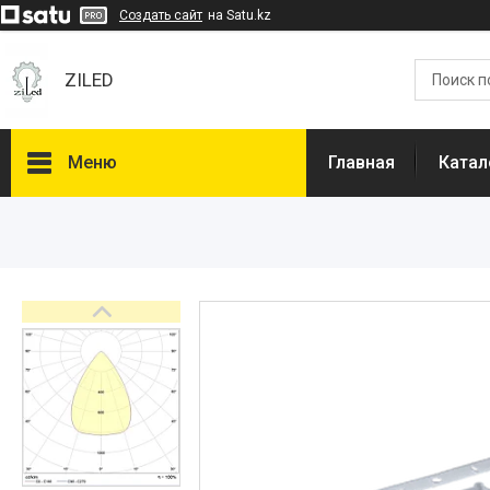
Создать сайт
на Satu.kz
ZILED
Меню
Главная
Катал
Каталог
GALAD
Световые Технологии
ФАРЛАЙТ
АСТЗ
NLCO
INNOLUX
О нас
Отзывы