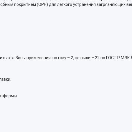
ным покрытием (OPH) для легкого устранения загрязняющих веще
ы «t». Зоны применения: по газу – 2, по пыли – 22 по ГОСТ Р МЭ
тавки.
латформы