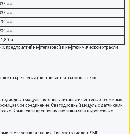
335 мм
335 мм
190 мм
200 мм
11,80 кг
ии, предприятий нефтегазовой и нефтехимической отрасли
мплекта крепления (поставляется в комплекте со
светодиодный модуль, источник питания и винтовые клеммные
епроницаемое соединение. Светодиодный модуль с датчиками
тсеке. Комплекты крепления светильников и крепежные
лами светораспределения. Тип светодиодов: SMD.