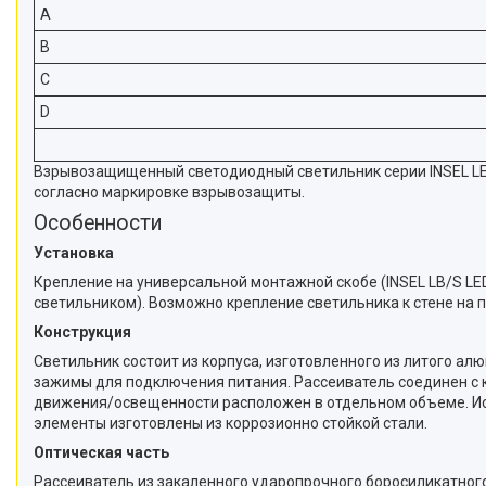
A
B
C
D
Взрывозащищенный светодиодный светильник серии INSEL LED
согласно маркировке взрывозащиты.
Особенности
Установка
Крепление на универсальной монтажной скобе (INSEL LB/S LED
светильником). Возможно крепление светильника к стене на 
Конструкция
Светильник состоит из корпуса, изготовленного из литого а
зажимы для подключения питания. Рассеиватель соединен с 
движения/освещенности расположен в отдельном объеме. Ис
элементы изготовлены из коррозионно стойкой стали.
Оптическая часть
Рассеиватель из закаленного ударопрочного боросиликатного