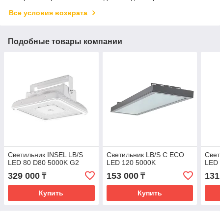
Все условия возврата
Подобные товары компании
Светильник INSEL LB/S
Светильник LB/S C ECO
Свет
LED 80 D80 5000K G2
LED 120 5000K
LED
329 000
153 000
131
₸
₸
Купить
Купить