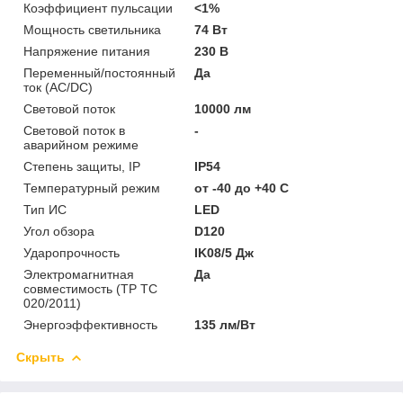
Коэффициент пульсации
<1%
Мощность светильника
74 Вт
Напряжение питания
230 В
Переменный/постоянный
Да
ток (AC/DC)
Световой поток
10000 лм
Световой поток в
-
аварийном режиме
Степень защиты, IP
IP54
Температурный режим
от -40 до +40 C
Тип ИС
LED
Угол обзора
D120
Ударопрочность
IK08/5 Дж
Электромагнитная
Да
совместимость (ТР ТС
020/2011)
Энергоэффективность
135 лм/Вт
Скрыть