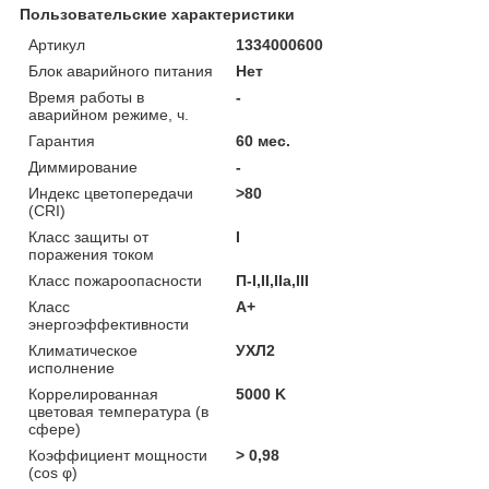
Пользовательские характеристики
Артикул
1334000600
Блок аварийного питания
Нет
Время работы в
-
аварийном режиме, ч.
Гарантия
60 мес.
Диммирование
-
Индекс цветопередачи
>80
(CRI)
Класс защиты от
I
поражения током
Класс пожароопасности
П-I,II,IIa,ІІІ
Класс
A+
энергоэффективности
Климатическое
УХЛ2
исполнение
Коррелированная
5000 K
цветовая температура (в
сфере)
Коэффициент мощности
> 0,98
(cos φ)