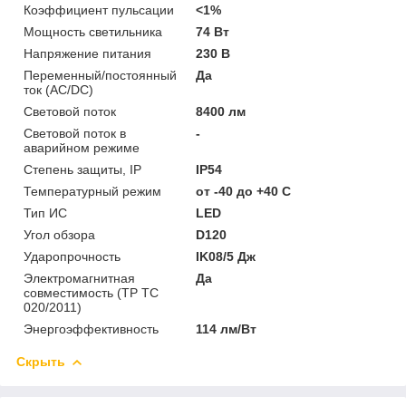
Коэффициент пульсации
<1%
Мощность светильника
74 Вт
Напряжение питания
230 В
Переменный/постоянный
Да
ток (AC/DC)
Световой поток
8400 лм
Световой поток в
-
аварийном режиме
Степень защиты, IP
IP54
Температурный режим
от -40 до +40 C
Тип ИС
LED
Угол обзора
D120
Ударопрочность
IK08/5 Дж
Электромагнитная
Да
совместимость (ТР ТС
020/2011)
Энергоэффективность
114 лм/Вт
Скрыть