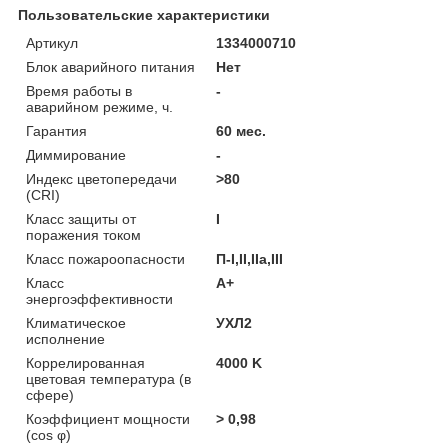
Пользовательские характеристики
Артикул
1334000710
Блок аварийного питания
Нет
Время работы в
-
аварийном режиме, ч.
Гарантия
60 мес.
Диммирование
-
Индекс цветопередачи
>80
(CRI)
Класс защиты от
I
поражения током
Класс пожароопасности
П-I,II,IIa,ІІІ
Класс
A+
энергоэффективности
Климатическое
УХЛ2
исполнение
Коррелированная
4000 K
цветовая температура (в
сфере)
Коэффициент мощности
> 0,98
(cos φ)