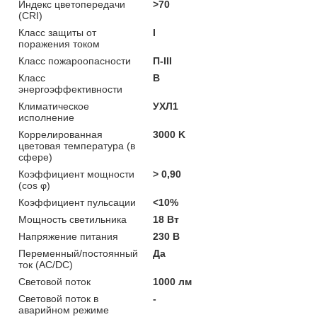
Индекс цветопередачи
>70
(CRI)
Класс защиты от
I
поражения током
Класс пожароопасности
П-ІІІ
Класс
B
энергоэффективности
Климатическое
УХЛ1
исполнение
Коррелированная
3000 K
цветовая температура (в
сфере)
Коэффициент мощности
> 0,90
(cos φ)
Коэффициент пульсации
<10%
Мощность светильника
18 Вт
Напряжение питания
230 В
Переменный/постоянный
Да
ток (AC/DC)
Световой поток
1000 лм
Световой поток в
-
аварийном режиме