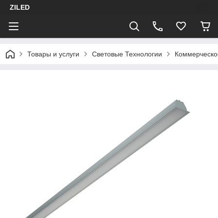
ZILED
Товары и услуги
Световые Технологии
Коммерческо