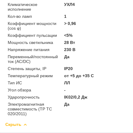
Климатическое
УХЛ4
исполнение
Кол-во ламп
1
Коэффициент мощности
> 0,96
(cos φ)
Коэффициент пульсации
<5%
Мощность светильника
28 Вт
Напряжение питания
230 В
Переменный/постоянный
Да
ток (AC/DC)
Степень защиты, IP
IP20
Температурный режим
от +5 до +35 C
Тип ИС
ЛЛ
Угол обзора
-
Ударопрочность
IK02/0,2 Дж
Электромагнитная
Да
совместимость (ТР ТС
020/2011)
Скрыть