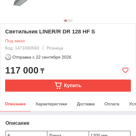
Светильник LINER/R DR 128 HF S
Под заказ
Код: 1471000560
Розница
Отправка с
22 сентября 2026
117 000
₸
Купить
Описание
Характеристики
Доставка
Оплата
Усл
Описание
A
Длина
1200 мм