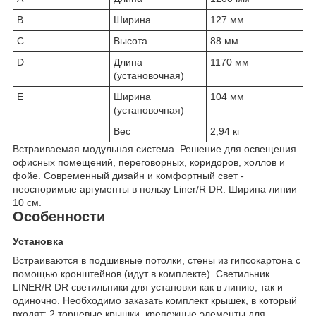
B
Ширина
127 мм
C
Высота
88 мм
D
Длина
1170 мм
(установочная)
E
Ширина
104 мм
(установочная)
Вес
2,94 кг
Встраиваемая модульная система. Решение для освещения
офисных помещений, переговорных, коридоров, холлов и
фойе. Современный дизайн и комфортный свет -
неоспоримые аргументы в пользу Liner/R DR. Ширина линии
10 см.
Особенности
Установка
Встраиваются в подшивные потолки, стены из гипсокартона с
помощью кронштейнов (идут в комплекте). Светильник
LINER/R DR светильники для установки как в линию, так и
одиночно. Необходимо заказать комплект крышек, в который
входят: 2 торцевые крышки, крепежные элементы для