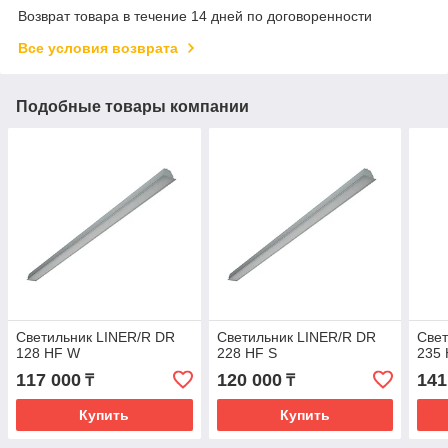
Возврат товара в течение 14 дней по договоренности
Все условия возврата
Подобные товары компании
Светильник LINER/R DR
Светильник LINER/R DR
Свет
128 HF W
228 HF S
235
117 000
120 000
141
₸
₸
Купить
Купить