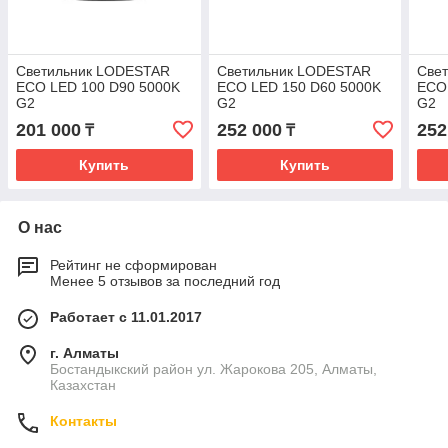
Светильник LODESTAR
Светильник LODESTAR
Све
ECO LED 100 D90 5000K
ECO LED 150 D60 5000K
ECO
G2
G2
G2
201 000
252 000
252
₸
₸
Купить
Купить
О нас
Рейтинг не сформирован
Менее 5 отзывов за последний год
Работает с 11.01.2017
г. Алматы
Бостандыкский район ул. Жарокова 205, Алматы,
Казахстан
Контакты