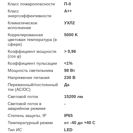
Класс пожароопасности
П-ІІ
Класс
A++
энергоэффективности
Климатическое
УХЛ2
исполнение
Коррелированная
5000 K
цветовая температура (в
сфере)
Коэффициент мощности
> 0,96
(cos φ)
Коэффициент пульсации
<1%
Мощность светильника
98 Вт
Напряжение питания
230 В
Переменный/постоянный
Да
ток (AC/DC)
Световой поток
15200 лм
Световой поток в
-
аварийном режиме
Степень защиты, IP
IP65
Температурный режим
от -40 до +40 C
Тип ИС
LED