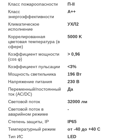
Класс пожароопасности
П-ІІ
Класс
A++
энергоэффективности
Климатическое
УХЛ2
исполнение
Коррелированная
5000 K
цветовая температура (в
сфере)
Коэффициент мощности
> 0,96
(cos φ)
Коэффициент пульсации
<3%
Мощность светильника
196 Вт
Напряжение питания
230 В
Переменный/постоянный
Да
ток (AC/DC)
Световой поток
32000 лм
Световой поток в
-
аварийном режиме
Степень защиты, IP
IP65
Температурный режим
от -40 до +40 C
Тип ИС
LED