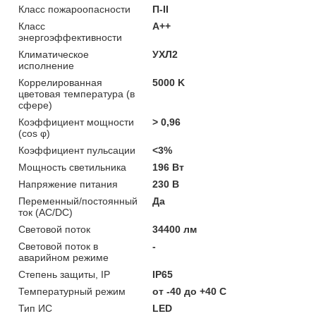
Класс пожароопасности
П-ІІ
Класс
A++
энергоэффективности
Климатическое
УХЛ2
исполнение
Коррелированная
5000 K
цветовая температура (в
сфере)
Коэффициент мощности
> 0,96
(cos φ)
Коэффициент пульсации
<3%
Мощность светильника
196 Вт
Напряжение питания
230 В
Переменный/постоянный
Да
ток (AC/DC)
Световой поток
34400 лм
Световой поток в
-
аварийном режиме
Степень защиты, IP
IP65
Температурный режим
от -40 до +40 C
Тип ИС
LED