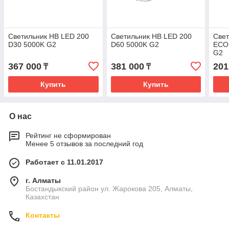
Светильник HB LED 200
Светильник HB LED 200
Све
D30 5000K G2
D60 5000K G2
ECO
G2
367 000
381 000
201
₸
₸
Купить
Купить
О нас
Рейтинг не сформирован
Менее 5 отзывов за последний год
Работает с 11.01.2017
г. Алматы
Бостандыкский район ул. Жарокова 205, Алматы,
Казахстан
Контакты