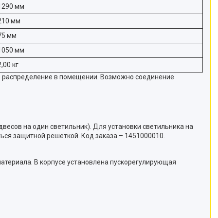
1290 мм
210 мм
75 мм
1050 мм
2,00 кг
го распределение в помещении. Возможно соединение
двесов на один светильник). Для установки светильника на
ься защитной решеткой. Код заказа – 1451000010.
материала. В корпусе установлена пускорегулирующая