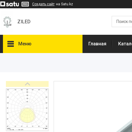
Создать сайт
на Satu.kz
ZILED
Меню
Главная
Катал
Каталог
GALAD
Световые Технологии
ФАРЛАЙТ
АСТЗ
NLCO
INNOLUX
О нас
Отзывы