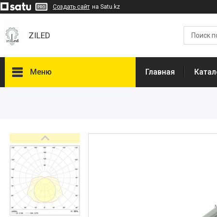
Создать сайт
на Satu.kz
ZILED
Меню
Главная
Катал
Каталог
GALAD
Световые Технологии
ФАРЛАЙТ
АСТЗ
NLCO
INNOLUX
О нас
Отзывы