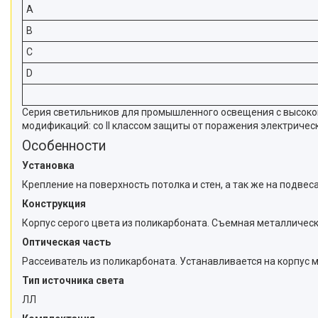
A
B
C
D
Серия светильников для промышленного освещения с высокой
модификаций: со II классом защиты от поражения электриче
Особенности
Установка
Крепление на поверхность потолка и стен, а так же на подве
Конструкция
Корпус серого цвета из поликарбоната. Съемная металличес
Оптическая часть
Рассеиватель из поликарбоната. Устанавливается на корпус
Тип источника света
ЛЛ