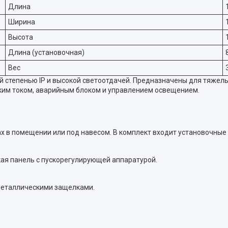
Длина
Ширина
Высота
Длина (установочная)
Вес
 степенью IP и высокой светоотдачей. Предназначены для тяжел
ским током, аварийным блоком и управлением освещением.
сах в помещении или под навесом. В комплект входит установочные
кая панель с пускорегулирующей аппаратурой.
 металлическими защелками.