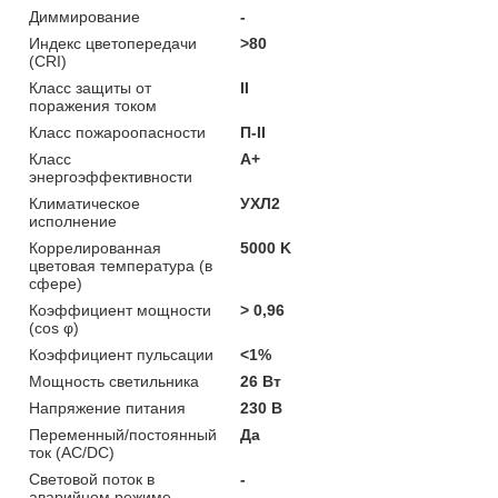
Диммирование
-
Индекс цветопередачи
>80
(CRI)
Класс защиты от
II
поражения током
Класс пожароопасности
П-ІІ
Класс
A+
энергоэффективности
Климатическое
УХЛ2
исполнение
Коррелированная
5000 K
цветовая температура (в
сфере)
Коэффициент мощности
> 0,96
(cos φ)
Коэффициент пульсации
<1%
Мощность светильника
26 Вт
Напряжение питания
230 В
Переменный/постоянный
Да
ток (AC/DC)
Световой поток в
-
аварийном режиме