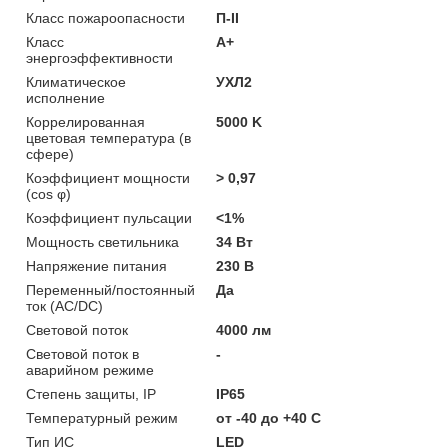
Класс пожароопасности
П-ІІ
Класс
A+
энергоэффективности
Климатическое
УХЛ2
исполнение
Коррелированная
5000 K
цветовая температура (в
сфере)
Коэффициент мощности
> 0,97
(cos φ)
Коэффициент пульсации
<1%
Мощность светильника
34 Вт
Напряжение питания
230 В
Переменный/постоянный
Да
ток (AC/DC)
Световой поток
4000 лм
Световой поток в
-
аварийном режиме
Степень защиты, IP
IP65
Температурный режим
от -40 до +40 C
Тип ИС
LED