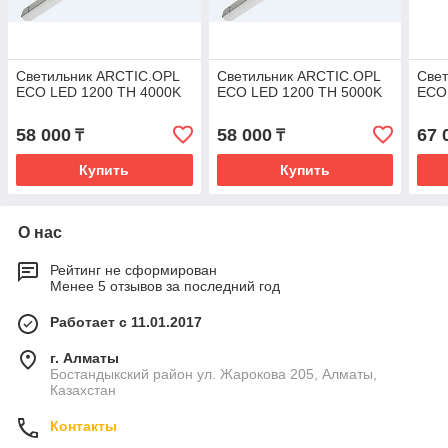
Светильник ARCTIC.OPL
Светильник ARCTIC.OPL
Све
ECO LED 1200 TH 4000K
ECO LED 1200 TH 5000K
ECO
58 000
58 000
67 
₸
₸
Купить
Купить
О нас
Рейтинг не сформирован
Менее 5 отзывов за последний год
Работает с 11.01.2017
г. Алматы
Бостандыкский район ул. Жарокова 205, Алматы,
Казахстан
Контакты