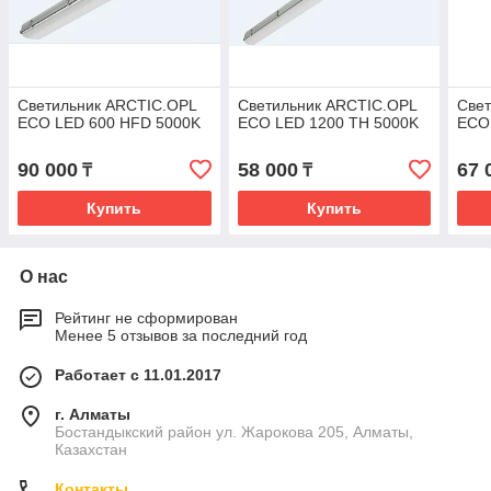
Светильник ARCTIC.OPL
Светильник ARCTIC.OPL
Све
ECO LED 600 HFD 5000K
ECO LED 1200 TH 5000K
ECO
90 000
58 000
67 
₸
₸
Купить
Купить
О нас
Рейтинг не сформирован
Менее 5 отзывов за последний год
Работает с 11.01.2017
г. Алматы
Бостандыкский район ул. Жарокова 205, Алматы,
Казахстан
Контакты