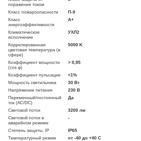
поражения током
Класс пожароопасности
П-ІІ
Класс
A+
энергоэффективности
Климатическое
УХЛ2
исполнение
Коррелированная
5000 K
цветовая температура (в
сфере)
Коэффициент мощности
> 0,95
(cos φ)
Коэффициент пульсации
<1%
Мощность светильника
30 Вт
Напряжение питания
230 В
Переменный/постоянный
Да
ток (AC/DC)
Световой поток
3200 лм
Световой поток в
-
аварийном режиме
Степень защиты, IP
IP65
Температурный режим
от -40 до +40 C