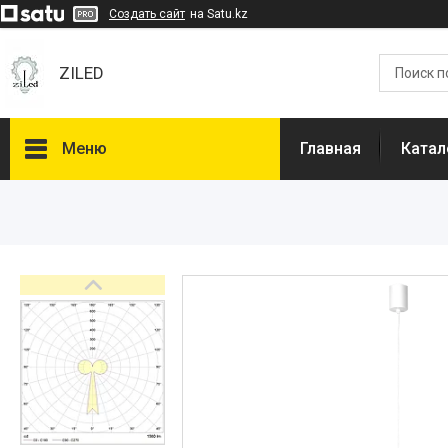
Создать сайт
на Satu.kz
ZILED
Меню
Главная
Катал
Каталог
GALAD
Световые Технологии
ФАРЛАЙТ
АСТЗ
NLCO
INNOLUX
О нас
Отзывы