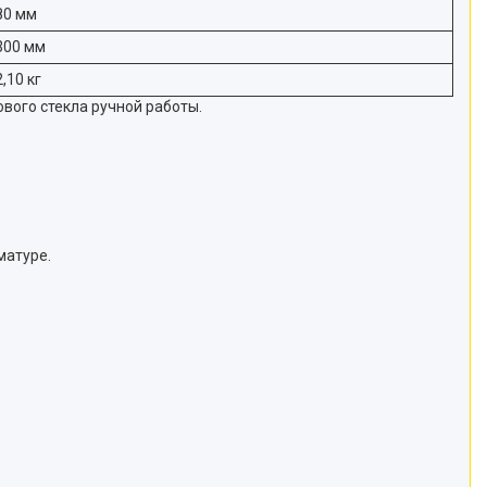
80 мм
300 мм
2,10 кг
вого стекла ручной работы.
матуре.