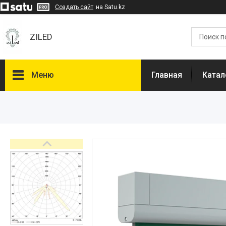
Создать сайт
на Satu.kz
ZILED
Меню
Главная
Катал
Каталог
GALAD
Световые Технологии
ФАРЛАЙТ
АСТЗ
NLCO
INNOLUX
О нас
Отзывы