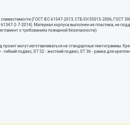
овместимости (ГОСТ IEC 61547-2013, СТБ ЕН 55015-2006, ГОСТ 3080
C 61347-2-7-2014). Материал корпуса выполнен из пластика, не п
егламент о требованиях пожарной безопасности).
д проект могут изготавливаться не стандартные пиктограммы. Кр
- гибкий подвес, ST 52 - жесткий подвес, ST 36 - рамка для крепл