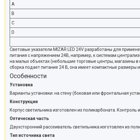
A
B
C
D
Световые указатели MIZAR LED 24V разработаны для примене
питания с напряжением 24В, например, к системам централи
на малых объектах (небольшие торговые центры, магазины в 
сборка подает питание 24 В, она имеет компактные размеры и
Особенности
Установка
Варианты установки: на стену (боковая или фронтальная устан
Конструкция
Корпус светильника изготовлен из поликарбоната. Контроль
Оптическая часть
Двухсторонний рассеиватель светильника изготовлен из полик
Тип источника света