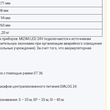
271 мм
48 мм
194 мм
260 мм
1,20 кг
х приборов. MIZAR LED 24V подключаются к источникам
начительную экономию при организации аварийного освещения
ольные учреждения). За счет того, что аккумуляторная
лок с помощью рамки ST 36.
шкафов централизованного питания DIALOG 24.
ания: S – 33 м, SP – 25 м, SI – 40 м.