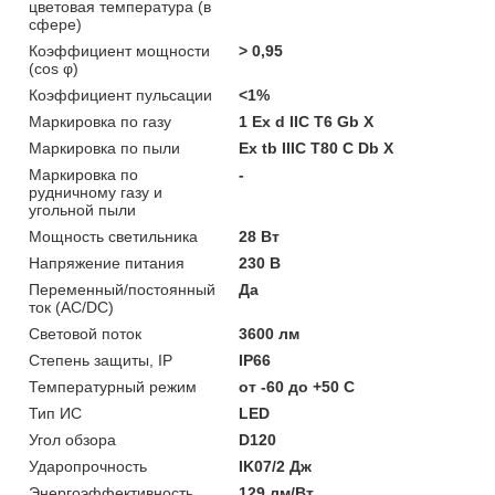
цветовая температура (в
сфере)
Коэффициент мощности
> 0,95
(cos φ)
Коэффициент пульсации
<1%
Маркировка по газу
1 Ex d IIC T6 Gb X
Маркировка по пыли
Ex tb IIIC T80 С Db X
Маркировка по
-
рудничному газу и
угольной пыли
Мощность светильника
28 Вт
Напряжение питания
230 В
Переменный/постоянный
Да
ток (AC/DC)
Световой поток
3600 лм
Степень защиты, IP
IP66
Температурный режим
от -60 до +50 C
Тип ИС
LED
Угол обзора
D120
Ударопрочность
IK07/2 Дж
Энергоэффективность
129 лм/Вт