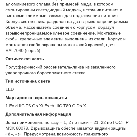
алюминиевого сплава без примесей меди, в котором
смонтированы светодиодный модуль, источник питания и
винтовые клеммные зажимы для подключения питания.
Корпус светильника разделен на два взрывонепроницаемых
объема. Рассеиватель соединен с корпусом, образуя
взрывонепроницаемое клеевое соединение. Монтажные
скобы, крепежные элементы выполнены из стали. Корпус и
монтажная скоба окрашены молотковой краской, цвет –
RAL7040 (серый).
Оптическая часть
Полусферический рассеиватель-линза из закаленного
ударопрочного боросиликатного стекла.
Тип источника света
LED
Маркировка взрывозащиты
1 Ex d IIC T6 Gb X/ Ex tb IIIC T80 С Db X
Дополнительная информация
Зоны применения: по газу – 1, 2 по пыли – 21, 22 по ГОСТ Р
МЭК 60079. Взрывозащита обеспечивается видами защиты
«d», «t». Предусмотрена возможность транзитного