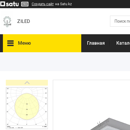
Создать сайт
на Satu.kz
ZILED
Меню
Главная
Катал
Каталог
GALAD
Световые Технологии
ФАРЛАЙТ
АСТЗ
NLCO
INNOLUX
О нас
Отзывы