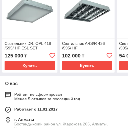
Светильник DR. OPL 418
Светильник ARS/R 436
Свет
/595/ HF ES1 SET
/595/ HF
/595
125 000
102 000
54 
₸
₸
Купить
Купить
О нас
Рейтинг не сформирован
Менее 5 отзывов за последний год
Работает с 11.01.2017
г. Алматы
Бостандыкский район ул. Жарокова 205, Алматы,