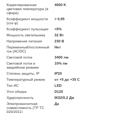
Коррелированная
4000 K
цветовая температура (в
сфере)
Коэффициент мощности
> 0,95
(cos φ)
Коэффициент пульсации
<5%
Мощность светильника
32 Вт
Напряжение питания
230 В
Переменный/постоянный
Нет
ток (AC/DC)
Световой поток
3400 лм
Световой поток в
10% лм
аварийном режиме
Степень защиты, IP
IP20
Температурный режим
от +5 до +35 C
Тип ИС
LED
Угол обзора
D120
Ударопрочность
IK02/0,2 Дж
Электромагнитная
Да
совместимость (ТР ТС
020/2011)