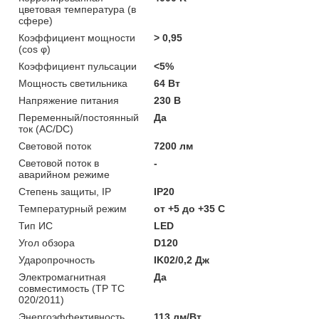
цветовая температура (в
сфере)
Коэффициент мощности
> 0,95
(cos φ)
Коэффициент пульсации
<5%
Мощность светильника
64 Вт
Напряжение питания
230 В
Переменный/постоянный
Да
ток (AC/DC)
Световой поток
7200 лм
Световой поток в
-
аварийном режиме
Степень защиты, IP
IP20
Температурный режим
от +5 до +35 C
Тип ИС
LED
Угол обзора
D120
Ударопрочность
IK02/0,2 Дж
Электромагнитная
Да
совместимость (ТР ТС
020/2011)
Энергоэффективность
113 лм/Вт