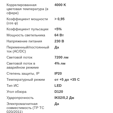
Коррелированная
4000 K
цветовая температура (в
сфере)
Коэффициент мощности
> 0,95
(cos φ)
Коэффициент пульсации
<5%
Мощность светильника
64 Вт
Напряжение питания
230 В
Переменный/постоянный
Да
ток (AC/DC)
Световой поток
7200 лм
Световой поток в
4% лм
аварийном режиме
Степень защиты, IP
IP20
Температурный режим
от +5 до +35 C
Тип ИС
LED
Угол обзора
D120
Ударопрочность
IK02/0,2 Дж
Электромагнитная
Да
совместимость (ТР ТС
020/2011)