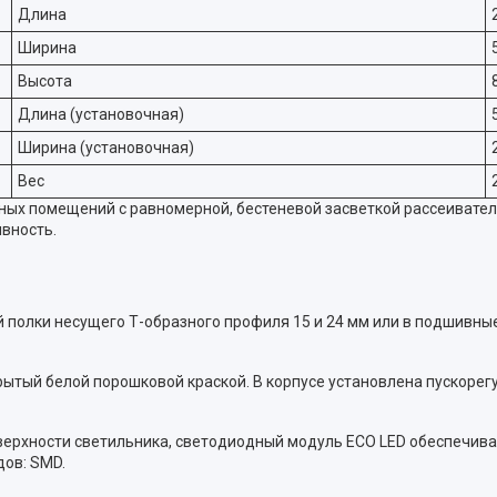
Длина
Ширина
Высота
Длина (установочная)
Ширина (установочная)
Вес
ых помещений с равномерной, бестеневой засветкой рассеивателя
вность.
 полки несущего Т-образного профиля 15 и 24 мм или в подшивные
рытый белой порошковой краской. В корпусе установлена пускоре
верхности светильника, светодиодный модуль ECO LED обеспечива
дов: SMD.