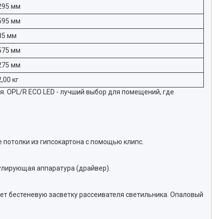
295 мм
595 мм
85 мм
575 мм
275 мм
2,00 кг
. OPL/R ECO LED - лучший выбор для помещений, где
 потолки из гипсокартона с помощью клипс.
гулирующая аппаратура (драйвер).
ет бестеневую засветку рассеивателя светильника. Опаловый