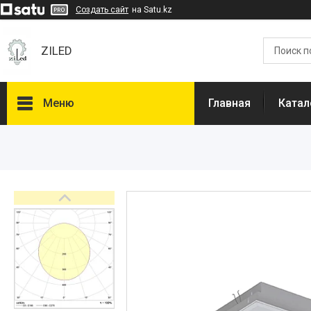
Создать сайт
на Satu.kz
ZILED
Меню
Главная
Катал
Каталог
GALAD
Световые Технологии
ФАРЛАЙТ
АСТЗ
NLCO
INNOLUX
О нас
Отзывы