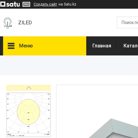
Создать сайт
на Satu.kz
ZILED
Меню
Главная
Катал
Каталог
GALAD
Световые Технологии
ФАРЛАЙТ
АСТЗ
NLCO
INNOLUX
О нас
Отзывы