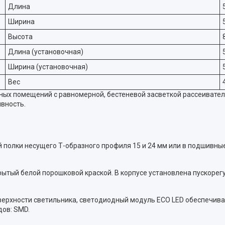
Длина
Ширина
Высота
Длина (установочная)
Ширина (установочная)
Вес
ых помещений с равномерной, бестеневой засветкой рассеивателя
вность.
 полки несущего Т-образного профиля 15 и 24 мм или в подшивные
рытый белой порошковой краской. В корпусе установлена пускоре
верхности светильника, светодиодный модуль ECO LED обеспечива
дов: SMD.