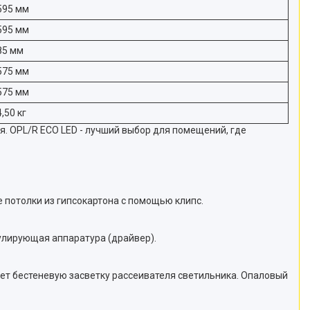
595 мм
595 мм
85 мм
575 мм
575 мм
4,50 кг
. OPL/R ECO LED - лучший выбор для помещений, где
 потолки из гипсокартона с помощью клипс.
гулирующая аппаратура (драйвер).
ет бестеневую засветку рассеивателя светильника. Опаловый