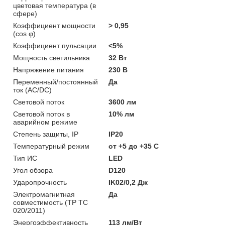
цветовая температура (в
сфере)
Коэффициент мощности
> 0,95
(cos φ)
Коэффициент пульсации
<5%
Мощность светильника
32 Вт
Напряжение питания
230 В
Переменный/постоянный
Да
ток (AC/DC)
Световой поток
3600 лм
Световой поток в
10% лм
аварийном режиме
Степень защиты, IP
IP20
Температурный режим
от +5 до +35 C
Тип ИС
LED
Угол обзора
D120
Ударопрочность
IK02/0,2 Дж
Электромагнитная
Да
совместимость (ТР ТС
020/2011)
Энергоэффективность
113 лм/Вт