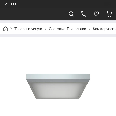
ZILED
Товары и услуги
Световые Технологии
Коммерческо