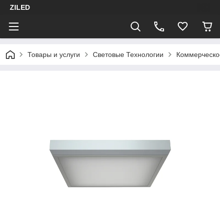
ZILED
Товары и услуги
Световые Технологии
Коммерческо