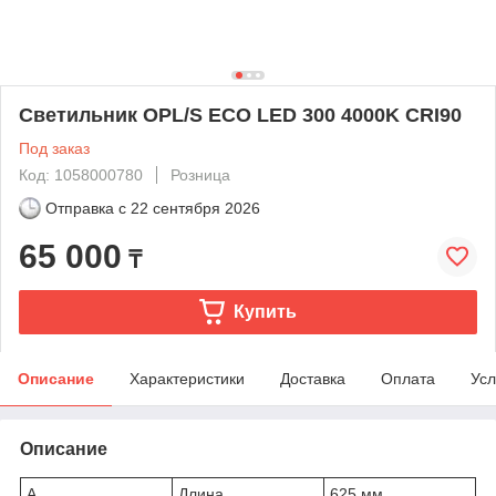
Светильник OPL/S ECO LED 300 4000K CRI90
Под заказ
Код: 1058000780
Розница
Отправка с
22 сентября 2026
65 000
₸
Купить
Описание
Характеристики
Доставка
Оплата
Усл
Описание
A
Длина
625 мм