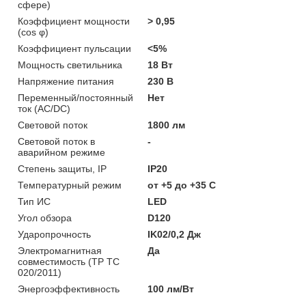
сфере)
Коэффициент мощности
> 0,95
(cos φ)
Коэффициент пульсации
<5%
Мощность светильника
18 Вт
Напряжение питания
230 В
Переменный/постоянный
Нет
ток (AC/DC)
Световой поток
1800 лм
Световой поток в
-
аварийном режиме
Степень защиты, IP
IP20
Температурный режим
от +5 до +35 C
Тип ИС
LED
Угол обзора
D120
Ударопрочность
IK02/0,2 Дж
Электромагнитная
Да
совместимость (ТР ТС
020/2011)
Энергоэффективность
100 лм/Вт