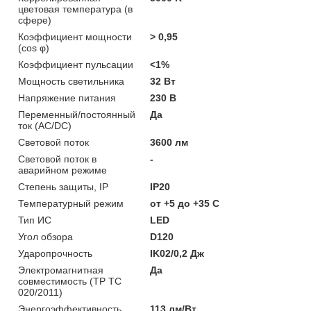
цветовая температура (в
сфере)
Коэффициент мощности
> 0,95
(cos φ)
Коэффициент пульсации
<1%
Мощность светильника
32 Вт
Напряжение питания
230 В
Переменный/постоянный
Да
ток (AC/DC)
Световой поток
3600 лм
Световой поток в
-
аварийном режиме
Степень защиты, IP
IP20
Температурный режим
от +5 до +35 C
Тип ИС
LED
Угол обзора
D120
Ударопрочность
IK02/0,2 Дж
Электромагнитная
Да
совместимость (ТР ТС
020/2011)
Энергоэффективность
113 лм/Вт