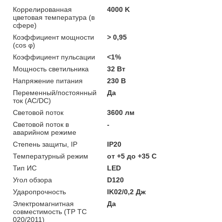
Коррелированная
4000 K
цветовая температура (в
сфере)
Коэффициент мощности
> 0,95
(cos φ)
Коэффициент пульсации
<1%
Мощность светильника
32 Вт
Напряжение питания
230 В
Переменный/постоянный
Да
ток (AC/DC)
Световой поток
3600 лм
Световой поток в
-
аварийном режиме
Степень защиты, IP
IP20
Температурный режим
от +5 до +35 C
Тип ИС
LED
Угол обзора
D120
Ударопрочность
IK02/0,2 Дж
Электромагнитная
Да
совместимость (ТР ТС
020/2011)