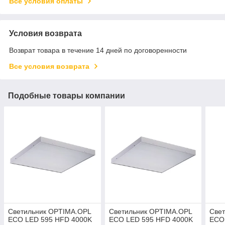
Все условия оплаты
Условия возврата
Возврат товара в течение 14 дней по договоренности
Все условия возврата
Подобные товары компании
Светильник OPTIMA.OPL
Светильник OPTIMA.OPL
Све
ECO LED 595 HFD 4000K
ECO LED 595 HFD 4000K
ECO