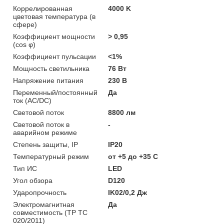
Коррелированная
4000 K
цветовая температура (в
сфере)
Коэффициент мощности
> 0,95
(cos φ)
Коэффициент пульсации
<1%
Мощность светильника
76 Вт
Напряжение питания
230 В
Переменный/постоянный
Да
ток (AC/DC)
Световой поток
8800 лм
Световой поток в
-
аварийном режиме
Степень защиты, IP
IP20
Температурный режим
от +5 до +35 C
Тип ИС
LED
Угол обзора
D120
Ударопрочность
IK02/0,2 Дж
Электромагнитная
Да
совместимость (ТР ТС
020/2011)