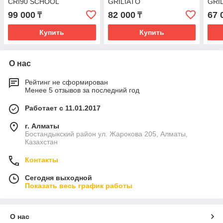
CRI90 SCHOOL
GRILIATO
GRI
99 000
82 000
67 
₸
₸
Купить
Купить
О нас
Рейтинг не сформирован
Менее 5 отзывов за последний год
Работает с 11.01.2017
г. Алматы
Бостандыкский район ул. Жарокова 205, Алматы,
Казахстан
Контакты
Сегодня выходной
Показать весь график работы
О нас