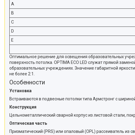
A
B
C
D
E
Оптимальное решение для освещения образовательных учреж
поверхность потолка. OPTIMA ECO LED служат прямой замено
образовательных учреждениях. Значение габаритной яркости
не более 2:1.
Особенности
Установка
Встраиваются в подвесные потолки типа Армстронг с шириной
Конструкция
Цельнометаллический сварной корпус из листовой стали, пок
Оптическая часть
Призматический (PRS) или опаловый (OPL) рассеиватель из с