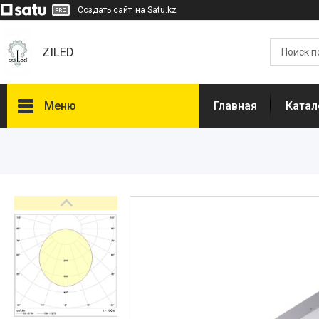
Создать сайт
на Satu.kz
ZILED
Меню
Главная
Катал
Каталог
GALAD
Световые Технологии
ФАРЛАЙТ
АСТЗ
NLCO
INNOLUX
О нас
Отзывы