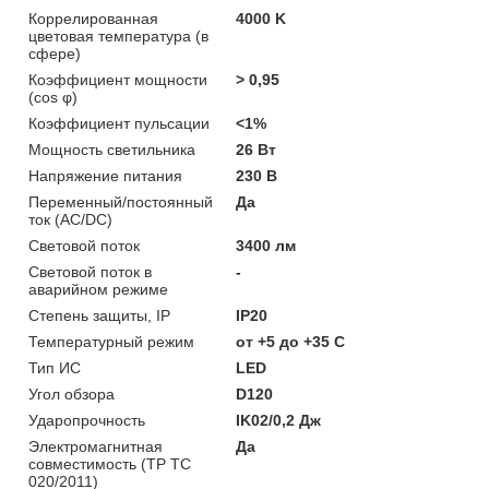
Коррелированная
4000 K
цветовая температура (в
сфере)
Коэффициент мощности
> 0,95
(cos φ)
Коэффициент пульсации
<1%
Мощность светильника
26 Вт
Напряжение питания
230 В
Переменный/постоянный
Да
ток (AC/DC)
Световой поток
3400 лм
Световой поток в
-
аварийном режиме
Степень защиты, IP
IP20
Температурный режим
от +5 до +35 C
Тип ИС
LED
Угол обзора
D120
Ударопрочность
IK02/0,2 Дж
Электромагнитная
Да
совместимость (ТР ТС
020/2011)