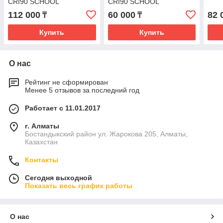
CRI90 SCHOOL
CRI90 SCHOOL
112 000
60 000
82 
₸
₸
Купить
Купить
О нас
Рейтинг не сформирован
Менее 5 отзывов за последний год
Работает с 11.01.2017
г. Алматы
Бостандыкский район ул. Жарокова 205, Алматы,
Казахстан
Контакты
Сегодня выходной
Показать весь график работы
О нас