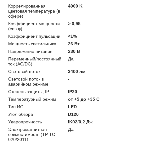
Коррелированная
4000 K
цветовая температура (в
сфере)
Коэффициент мощности
> 0,95
(cos φ)
Коэффициент пульсации
<1%
Мощность светильника
26 Вт
Напряжение питания
230 В
Переменный/постоянный
Да
ток (AC/DC)
Световой поток
3400 лм
Световой поток в
-
аварийном режиме
Степень защиты, IP
IP20
Температурный режим
от +5 до +35 C
Тип ИС
LED
Угол обзора
D120
Ударопрочность
IK02/0,2 Дж
Электромагнитная
Да
совместимость (ТР ТС
020/2011)