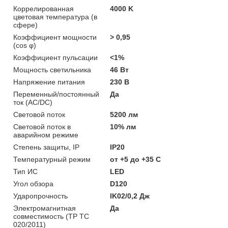
Коррелированная
4000 K
цветовая температура (в
сфере)
Коэффициент мощности
> 0,95
(cos φ)
Коэффициент пульсации
<1%
Мощность светильника
46 Вт
Напряжение питания
230 В
Переменный/постоянный
Да
ток (AC/DC)
Световой поток
5200 лм
Световой поток в
10% лм
аварийном режиме
Степень защиты, IP
IP20
Температурный режим
от +5 до +35 C
Тип ИС
LED
Угол обзора
D120
Ударопрочность
IK02/0,2 Дж
Электромагнитная
Да
совместимость (ТР ТС
020/2011)