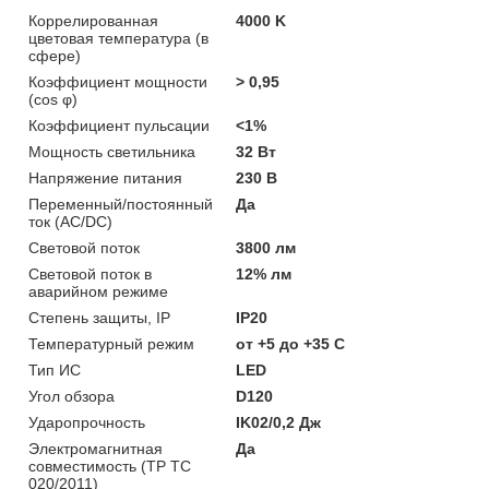
Коррелированная
4000 K
цветовая температура (в
сфере)
Коэффициент мощности
> 0,95
(cos φ)
Коэффициент пульсации
<1%
Мощность светильника
32 Вт
Напряжение питания
230 В
Переменный/постоянный
Да
ток (AC/DC)
Световой поток
3800 лм
Световой поток в
12% лм
аварийном режиме
Степень защиты, IP
IP20
Температурный режим
от +5 до +35 C
Тип ИС
LED
Угол обзора
D120
Ударопрочность
IK02/0,2 Дж
Электромагнитная
Да
совместимость (ТР ТС
020/2011)