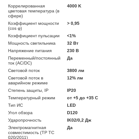
Коррелированная
4000 K
цветовая температура (в
сфере)
Коэффициент мощности
> 0,95
(cos φ)
Коэффициент пульсации
<1%
Мощность светильника
32 Вт
Напряжение питания
230 В
Переменный/постоянный
Да
ток (AC/DC)
Световой поток
3800 лм
Световой поток в
12% лм
аварийном режиме
Степень защиты, IP
IP20
Температурный режим
от +5 до +35 C
Тип ИС
LED
Угол обзора
D120
Ударопрочность
IK02/0,2 Дж
Электромагнитная
Да
совместимость (ТР ТС
020/2011)