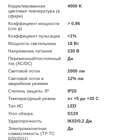
Коррелированная
4000 K
цветовая температура (в
сфере)
Коэффициент мощности
> 0,96
(cos φ)
Коэффициент пульсации
<1%
Мощность светильника
18 Вт
Напряжение питания
230 В
Переменный/постоянный
Да
ток (AC/DC)
Световой поток
2000 лм
Световой поток в
12% лм
аварийном режиме
Степень защиты, IP
IP20
Температурный режим
от +5 до +35 C
Тип ИС
LED
Угол обзора
D120
Ударопрочность
IK02/0,2 Дж
Электромагнитная
Да
совместимость (ТР ТС
020/2011)