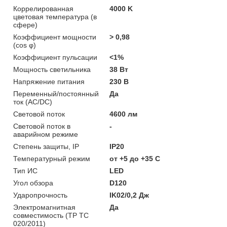
Коррелированная
4000 K
цветовая температура (в
сфере)
Коэффициент мощности
> 0,98
(cos φ)
Коэффициент пульсации
<1%
Мощность светильника
38 Вт
Напряжение питания
230 В
Переменный/постоянный
Да
ток (AC/DC)
Световой поток
4600 лм
Световой поток в
-
аварийном режиме
Степень защиты, IP
IP20
Температурный режим
от +5 до +35 C
Тип ИС
LED
Угол обзора
D120
Ударопрочность
IK02/0,2 Дж
Электромагнитная
Да
совместимость (ТР ТС
020/2011)