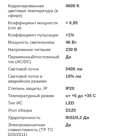
Коррелированная
4000 K
цветовая температура (в
сфере)
Коэффициент мощности
> 0,95
(cos φ)
Коэффициент пульсации
<1%
Мощность светильника
46 Вт
Напряжение питания
230 В
Переменный/постоянный
Да
ток (AC/DC)
Световой поток
5400 лм
Световой поток в
10% лм
аварийном режиме
Степень защиты, IP
IP20
Температурный режим
от +5 до +35 C
Тип ИС
LED
Угол обзора
D120
Ударопрочность
IK02/0,2 Дж
Электромагнитная
Да
совместимость (ТР ТС
020/2011)