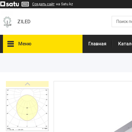
Создать сайт
на Satu.kz
ZILED
Меню
Главная
Катал
Каталог
GALAD
Световые Технологии
ФАРЛАЙТ
АСТЗ
NLCO
INNOLUX
О нас
Отзывы