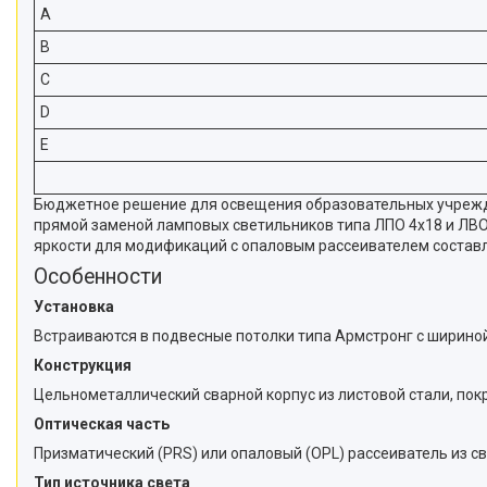
A
B
C
D
E
Бюджетное решение для освещения образовательных учрежден
прямой заменой ламповых светильников типа ЛПО 4x18 и ЛВО
яркости для модификаций с опаловым рассеивателем составляе
Особенности
Установка
Встраиваются в подвесные потолки типа Армстронг с шириной
Конструкция
Цельнометаллический сварной корпус из листовой стали, пок
Оптическая часть
Призматический (PRS) или опаловый (OPL) рассеиватель из с
Тип источника света