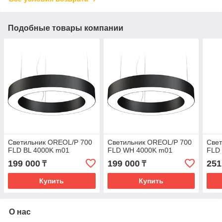
Подобные товары компании
Светильник OREOL/P 700
Светильник OREOL/P 700
Све
FLD BL 4000K m01
FLD WH 4000K m01
FLD
199 000
199 000
251
₸
₸
Купить
Купить
О нас