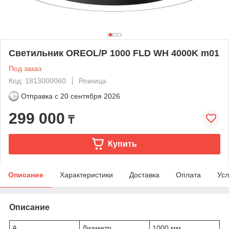
Светильник OREOL/P 1000 FLD WH 4000K m01
Под заказ
Код: 1813000060
Розница
Отправка с
20 сентября 2026
299 000
₸
Купить
Описание
Характеристики
Доставка
Оплата
Усл
Описание
A
Диаметр
1000 мм