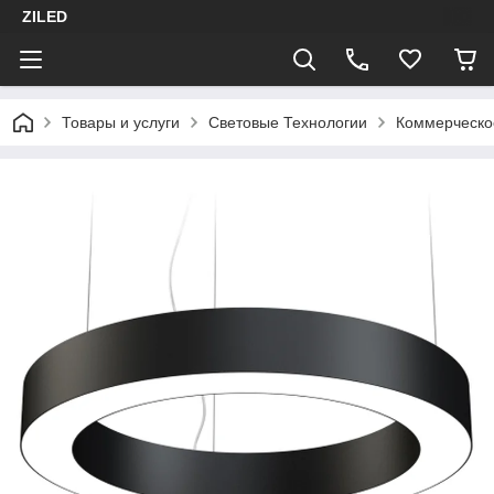
ZILED
Товары и услуги
Световые Технологии
Коммерческо